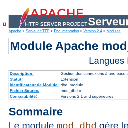
Serveu
Apache
>
Serveur HTTP
>
Documentation
>
Version 2.4
>
Modules
Module Apache mo
Langues 
Description:
Gestion des connexions à une base
Statut:
Extension
Identificateur de Module:
dbd_module
Fichier Source:
mod_dbd.c
Compatibilité:
Versions 2.1 and supérieures
Sommaire
Le module
gère l
mod_dbd