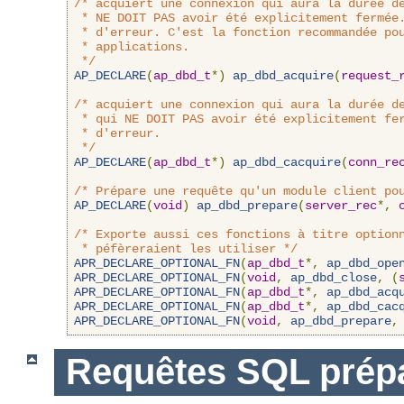
/* acquiert une connexion qui aura la durée de
 * NE DOIT PAS avoir été explicitement fermée.
 * d'erreur. C'est la fonction recommandée pou
 * applications.

 */
AP_DECLARE
(
ap_dbd_t
*)
ap_dbd_acquire
(
request_
/* acquiert une connexion qui aura la durée de
 * qui NE DOIT PAS avoir été explicitement fer
 * d'erreur.

 */
AP_DECLARE
(
ap_dbd_t
*)
ap_dbd_cacquire
(
conn_re
/* Prépare une requête qu'un module client po
AP_DECLARE
(
void
)
ap_dbd_prepare
(
server_rec
*,
/* Exporte aussi ces fonctions à titre optionn
 * péfèreraient les utiliser */
APR_DECLARE_OPTIONAL_FN
(
ap_dbd_t
*,
ap_dbd_ope
APR_DECLARE_OPTIONAL_FN
(
void
,
ap_dbd_close
,
(
APR_DECLARE_OPTIONAL_FN
(
ap_dbd_t
*,
ap_dbd_acq
APR_DECLARE_OPTIONAL_FN
(
ap_dbd_t
*,
ap_dbd_cac
APR_DECLARE_OPTIONAL_FN
(
void
,
ap_dbd_prepare
,
Requêtes SQL prép