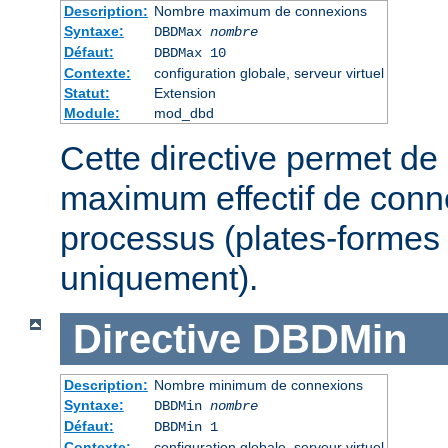
Description:
Nombre maximum de connexions
Syntaxe:
DBDMax
nombre
Défaut:
DBDMax 10
Contexte:
configuration globale, serveur virtuel
Statut:
Extension
Module:
mod_dbd
Cette directive permet de 
maximum effectif de conn
processus (plates-formes
uniquement).
Directive
DBDMin
Description:
Nombre minimum de connexions
Syntaxe:
DBDMin
nombre
Défaut:
DBDMin 1
Contexte:
configuration globale, serveur virtuel