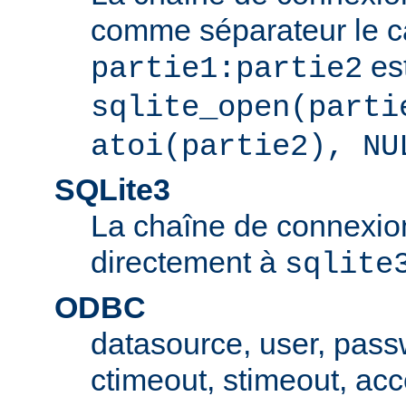
comme séparateur le car
est
partie1:partie2
sqlite_open(parti
atoi(partie2), NU
SQLite3
La chaîne de connexio
directement à
sqlite
ODBC
datasource, user, pass
ctimeout, stimeout, ac