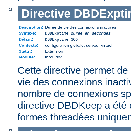
Directive
DBDExpti
Description:
Durée de vie des connexions inactives
Syntaxe:
DBDExptime
durée en secondes
Défaut:
DBDExptime 300
Contexte:
configuration globale, serveur virtuel
Statut:
Extension
Module:
mod_dbd
Cette directive permet de 
vie des connexions inacti
nombre de connexions spé
directive DBDKeep a été 
formes threadées unique