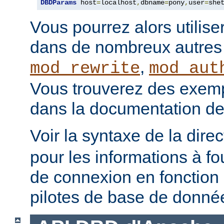
DBDParams
 host
=
localhost
,
dbname
=
pony
,
user
=
she
Vous pourrez alors utilise
dans de nombreux autre
,
mod_rewrite
mod_aut
Vous trouverez des exempl
dans la documentation de
Voir la syntaxe de la dire
pour les informations à fo
de connexion en fonction 
pilotes de base de donné