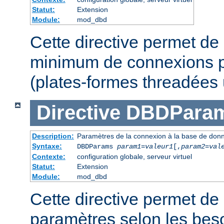
Statut:
Extension
Module:
mod_dbd
Cette directive permet de 
minimum de connexions p
(plates-formes threadées
Directive
DBDPara
Description:
Paramètres de la connexion à la base de don
Syntaxe:
DBDParams
param1
=
valeur1
[,
param2
=
val
Contexte:
configuration globale, serveur virtuel
Statut:
Extension
Module:
mod_dbd
Cette directive permet de 
paramètres selon les beso