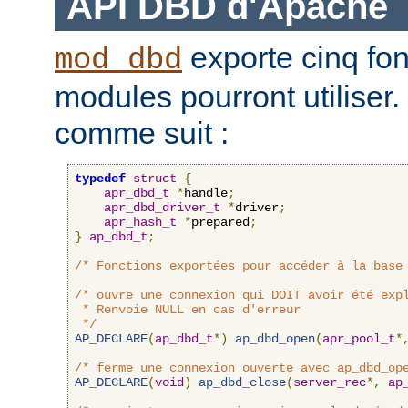
API DBD d'Apache
exporte cinq fon
mod_dbd
modules pourront utiliser.
comme suit :
typedef
struct
{
apr_dbd_t
*
handle
;
apr_dbd_driver_t
*
driver
;
apr_hash_t
*
prepared
;
}
ap_dbd_t
;
/* Fonctions exportées pour accéder à la base
/* ouvre une connexion qui DOIT avoir été expl
 * Renvoie NULL en cas d'erreur

 */
AP_DECLARE
(
ap_dbd_t
*)
ap_dbd_open
(
apr_pool_t
*
/* ferme une connexion ouverte avec ap_dbd_op
AP_DECLARE
(
void
)
ap_dbd_close
(
server_rec
*,
ap