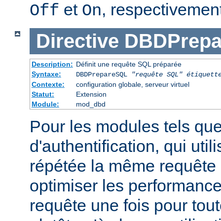
et
, respectivement
Off
On
Directive
DBDPrepa
Description:
Définit une requête SQL préparée
Syntaxe:
DBDPrepareSQL
"requête SQL"
étiquett
Contexte:
configuration globale, serveur virtuel
Statut:
Extension
Module:
mod_dbd
Pour les modules tels qu
d'authentification, qui uti
répétée la même requête
optimiser les performance
requête une fois pour tou