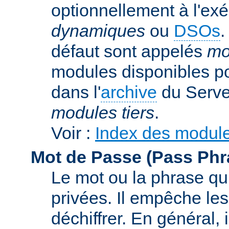
optionnellement à l'ex
dynamiques
ou
DSOs
.
défaut sont appelés
mo
modules disponibles p
dans l'
archive
du Serve
modules tiers
.
Voir :
Index des modul
Mot de Passe (Pass Phr
Le mot ou la phrase qui
privées. Il empêche les
déchiffrer. En général, 