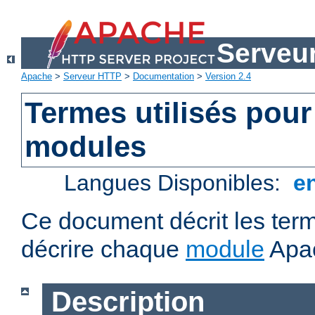
Serveu
Apache
>
Serveur HTTP
>
Documentation
>
Version 2.4
Termes utilisés pour
modules
Langues Disponibles:
e
Ce document décrit les term
décrire chaque
module
Apa
Description