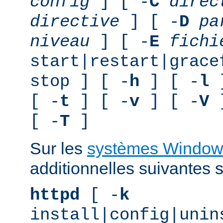
config
] [ -
C
direc
directive
] [ -
D
pa
niveau
] [ -
E
fichi
start|restart|grace
stop ] [ -
h
] [ -
l
]
[ -
t
] [ -
v
] [ -
V
]
[ -
T
]
Sur les
systèmes Window
additionnelles suivantes s
httpd
[ -
k
install|config|unin