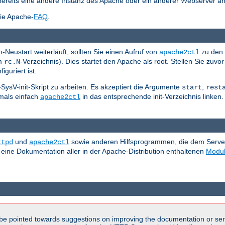
bereits eine andere Instanz des Apache oder ein anderer Webserver an
die Apache-
FAQ
.
Neustart weiterläuft, sollten Sie einen Aufruf von
zu den 
apache2ctl
em
-Verzeichnis). Dies startet den Apache als root. Stellen Sie zuvor
rc.N
iguriert ist.
d-SysV-init-Skript zu arbeiten. Es akzeptiert die Argumente
,
start
rest
tmals einfach
in das entsprechende init-Verzeichnis linken. 
apache2ctl
und
sowie anderen Hilfsprogrammen, die dem Server b
ttpd
apache2ctl
 eine Dokumentation aller in der Apache-Distribution enthaltenen
Modu
be pointed towards suggestions on improving the documentation or ser