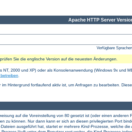
Apache HTTP Server Version
Verfügbare Sprache
e prüfen Sie die englische Version auf die neuesten Änderungen.
ws NT, 2000 und XP) oder als Konsolenanwendung (Windows 9x und ME).
betreiben
.
im Hintergrund fortlaufend aktiv ist, um Anfragen zu bearbeiten. Die
eisung auf die Voreinstellung von 80 gesetzt ist (oder einen anderen 
 zu können. Nur dann kann er sich an diesen privilegierten Port binde
-Dateien ausgeführt hat, startet er mehrere
Kind
-Prozesse, welche die 
-Prozess läuft unter dem Benutzer root weiter, die Kind-Prozesse jed