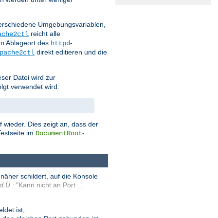
 verschiedene Umgebungsvariablen,
reicht alle
ache2ctl
n Ablageort des
-
httpd
direkt editieren und die
pache2ctl
eser Datei wird zur
olgt verwendet wird:
 wieder. Dies zeigt an, dass der
estseite im
-
DocumentRoot
äher schildert, auf die Konsole
d.Ü.:
"Kann nicht an Port ...
det ist,