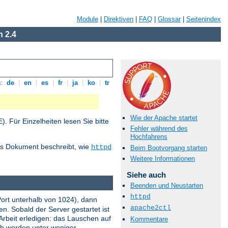
Module
|
Direktiven
|
FAQ
|
Glossar
|
Seitenindex
 2.4
n:
de
|
en
|
es
|
fr
|
ja
|
ko
|
tr
Wie der Apache startet
 Für Einzelheiten lesen Sie bitte
Fehler während des
Hochfahrens
ses Dokument beschreibt, wie
httpd
Beim Bootvorgang starten
Weitere Informationen
Siehe auch
Beenden und Neustarten
httpd
Port unterhalb von 1024), dann
apache2ctl
n. Sobald der Server gestartet ist
Arbeit erledigen: das Lauschen auf
Kommentare
och werden unter weniger