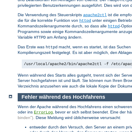
privilegierten Benutzerkennungen ausgeführt. Dies wird vo
Die Verwendung des Steuerskripts
ist die empf
apache2ctl
die für die korrekte Funktion von
unter einigen Betrie
httpd
Kommandozeilenargumente durch, so dass alle
-Optio
httpd
Programms sowie einige Kommandozeilenargumente anzuge
Variable
am Anfang ändern.
HTTPD
Das Erste was
macht, wenn es startet, ist das Suchen
httpd
Kompilierungszeit festgelegt. Es ist aber möglich, den Abla
/usr/local/apache2/bin/apache2ctl -f /etc/apa
Wenn während des Starts alles gutgeht, trennt sich der Serve
Server hochgefahren ist und läuft. Sie können nun Ihren Br
Verzeichnis anzusehen wie auch die lokale Kopie der Dokumenta
Fehler während des Hochfahrens
Wenn der Apache während des Hochfahrens einen schweren Fehl
oder ins
, bevor er sich selbst beendet. Eine der h
ErrorLog
binden")
. Diese Meldung wird üblicherweise verursacht:
entweder durch den Versuch, den Server an einem privi