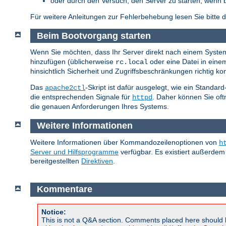
oder durch den Versuch, den Server zu starten, wenn 
Für weitere Anleitungen zur Fehlerbehebung lesen Sie bitte 
Beim Bootvorgang starten
Wenn Sie möchten, dass Ihr Server direkt nach einem System-
hinzufügen (üblicherweise
oder eine Datei in ein
rc.local
hinsichtlich Sicherheit und Zugriffsbeschränkungen richtig konf
Das
-Skript ist dafür ausgelegt, wie ein Standar
apache2ctl
die entsprechenden Signale für
. Daher können Sie of
httpd
die genauen Anforderungen Ihres Systems.
Weitere Informationen
Weitere Informationen über Kommandozeilenoptionen von
h
Server und Hilfsprogramme
verfügbar. Es existiert außerdem
bereitgestellten
Direktiven
.
Kommentare
Notice:
This is not a Q&A section. Comments placed here should 