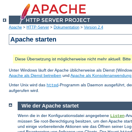
Apache
>
HTTP-Server
>
Dokumentation
>
Version 2.4
Apache starten
Diese Übersetzung ist möglicherweise nicht mehr aktuell. Bitt
Unter Windows läuft der Apache üblicherweise als Dienst (Windo
Apache als Dienst betreiben
und
Apache als Konsolenanwendung 
Unter Unix wird das
-Programm als Daemon ausgeführt, der 
httpd
aufgerufen wird.
Wie der Apache startet
Wenn die in der Konfigurationsdatei angegebene
-Anw
Listen
müssen Sie root-Berechtigung besitzen, um den Apache starten
und einige vorbereitende Aktionen wie das Öffnen seiner Log
und Beantworten von Anfragen von Clients. Der Haupt-
httpd