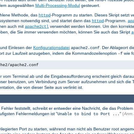
n dem ausgewählten
Multi-Processing-Modul
gesteuert.
ohlene Methode, das
-Programm zu starten. Dieses Skript setzt
httpd
bssystemen notwendig sind, und startet dann das
-Programm.
httpd
ap
nen auch mit
verwendet werden können. Um den korrekte
apache2ctl
ben, die Sie
immer
verwenden möchten, können Sie auch das Skript
a
 und Einlesen der
Konfigurationsdatei
. Der Ablageort di
apache2.conf
geort zur Laufzeit anzugeben, indem die Kommandozeilenoption
wie f
-f
che2/apache2.conf
r vom Terminal ab und die Eingabeaufforderung erscheint gleich darauf
owser benutzen, um Verbindung zum Server aufzunehmen und sich die T
tion, die von dieser Seite aus verlinkt ist.
er feststellt, schreibt er entweder eine Nachricht, die das Problem n
äufigsten Fehlermeldungen ist "
"
(
Anm.
Unable to bind to Port ...
legierten Port zu starten, während man nicht als Benutzer root angemel