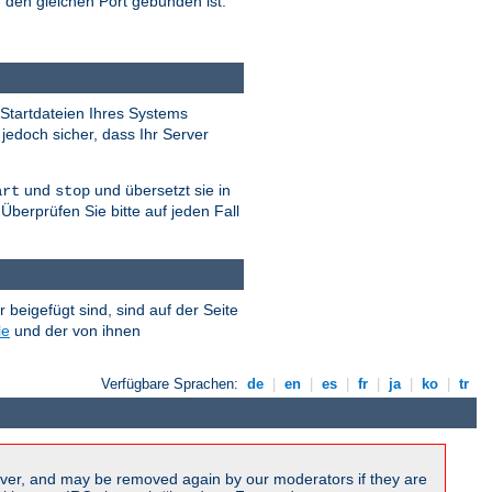
 den gleichen Port gebunden ist.
Startdateien Ihres Systems
 jedoch sicher, dass Ihr Server
und
und übersetzt sie in
art
stop
Überprüfen Sie bitte auf jeden Fall
eigefügt sind, sind auf der Seite
le
und der von ihnen
Verfügbare Sprachen:
de
|
en
|
es
|
fr
|
ja
|
ko
|
tr
ver, and may be removed again by our moderators if they are